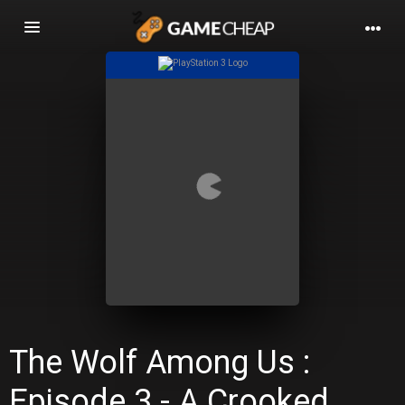
Basculer
la
navigation
The Wolf Among Us :
Episode 3 - A Crooked