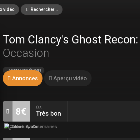
x vidéo
Rechercher...
Tom Clancy's Ghost Recon:
Occasion
Ajouter aux favoris
Annonces
Aperçu vidéo
ÉTAT
8€
Très bon
Chloé
il y a 3 semaines