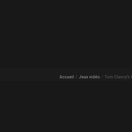
Accueil
Jeux vidéo
Tom Clancy's 
À PROPOS DE GAMECHEAP
Qui sommes nous?
Aide