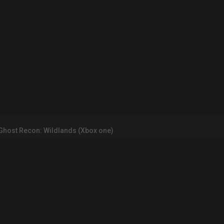
Ghost Recon: Wildlands (Xbox one)
INFORMATIONS LÉGALES
Contact
Mentions légales et CGU
CGV
Règles de d