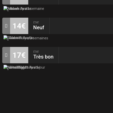
Adam
il y a 1 semaine
ÉTAT
14€
Neuf
Gabriel
il y a 3 semaines
ÉTAT
17€
Très bon
MetalNight
il y a 1 jour