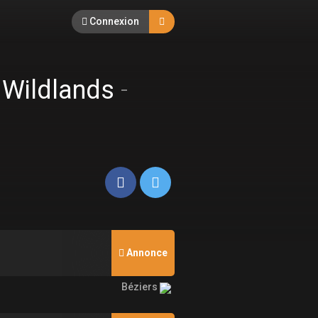
Connexion
 Wildlands
-
Annonce
Béziers