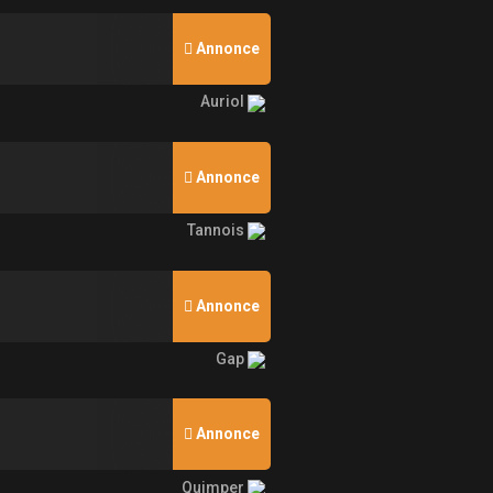
Annonce
Auriol
Annonce
Tannois
Annonce
Gap
Annonce
Quimper