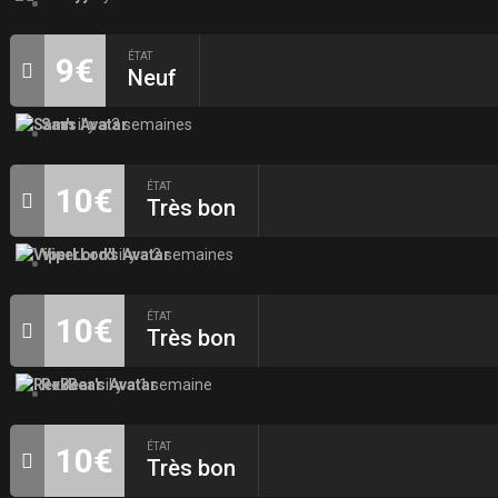
ÉTAT
9€
Neuf
Sam
il y a 3 semaines
ÉTAT
10€
Très bon
ViperLord
il y a 2 semaines
ÉTAT
10€
Très bon
RexBear
il y a 1 semaine
ÉTAT
10€
Très bon