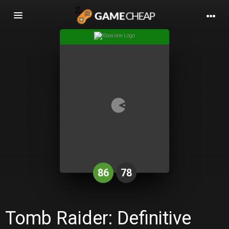
Basculer
la
navigation
86
78
Tomb Raider: Definitive