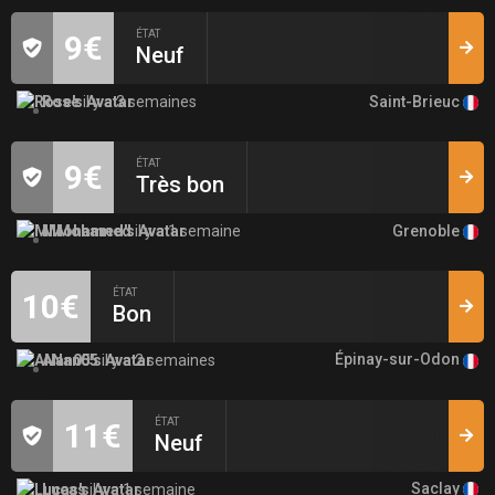
ÉTAT
9€
Neuf
Saint-Brieuc
Rose
il y a 3 semaines
ÉTAT
9€
Très bon
Grenoble
MMohamed
il y a 1 semaine
ÉTAT
10€
Bon
Épinay-sur-Odon
ANan05
il y a 2 semaines
ÉTAT
11€
Neuf
Saclay
Lucas
il y a 1 semaine