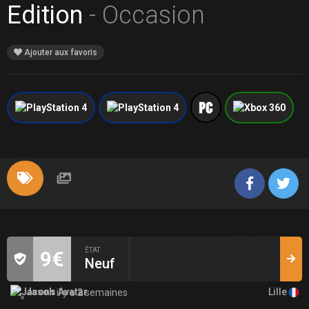
Edition
- Occasion
Ajouter aux favoris
ÉTAT
9€
Neuf
Lille
Jason
il y a 2 semaines