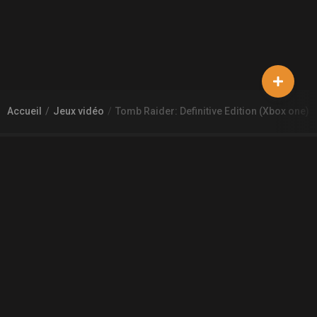
Accueil
Jeux vidéo
Tomb Raider: Definitive Edition (Xbox one)
À PROPOS DE GAMECHEAP
Qui sommes nous?
Aide
Contact
INFORMATIONS LÉGALES
Mentions légales et CGU
CGV
Règles de diffusion
Confidentialité