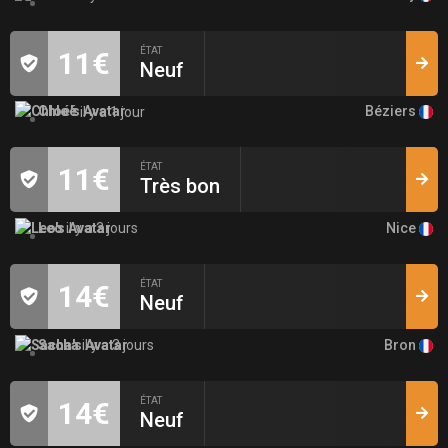
ÉTAT
11€
Neuf
Béziers
Chloé
il y a 1 jour
ÉTAT
11€
Très bon
Nice
Leo
il y a 3 jours
ÉTAT
14€
Neuf
Bron
Sacha
il y a 3 jours
ÉTAT
14€
Neuf