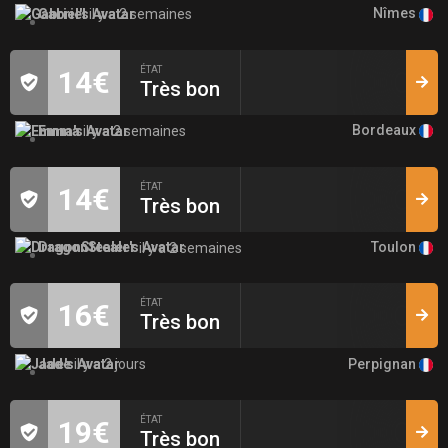
Nîmes
Gabriel
il y a 2 semaines
ÉTAT
14€
Très bon
Bordeaux
Emma
il y a 2 semaines
ÉTAT
14€
Très bon
Toulon
DragonStealer
il y a 2 semaines
ÉTAT
16€
Très bon
Perpignan
Jade
il y a 2 jours
ÉTAT
19€
Très bon