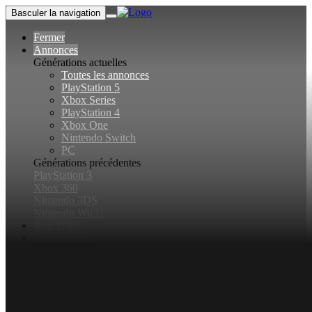
Basculer la navigation
Fermer
Annonces
Générations actuelles
Toutes les annonces
PlayStation 5
Xbox Series
PlayStation 4
Xbox One
Nintendo Switch
PC
Générations précédentes
PlayStation 3
Xbox 360
Nintendo 3DS
Nintendo Wii U
Jeux vidéo
Rechercher...
Basculer la recherche
Connexion