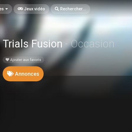
es
Jeux vidéo
Rechercher...
Trials Fusion
- Occasion
Ajouter aux favoris
Annonces