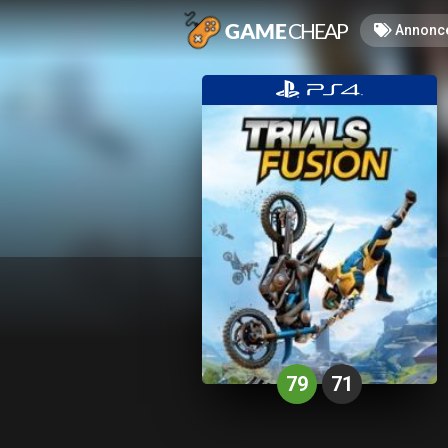
Annonc
79
71