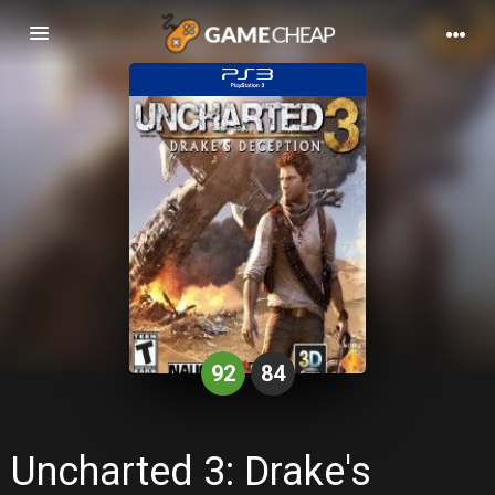
Basculer
la
navigation
92
84
Uncharted 3: Drake's