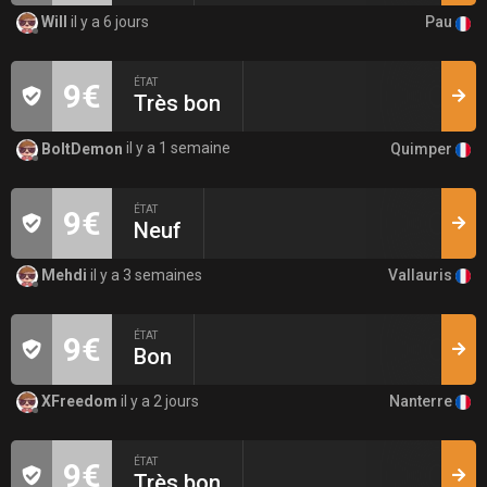
Pau
Will
il y a 6 jours
ÉTAT
9€
Très bon
Quimper
BoltDemon
il y a 1 semaine
ÉTAT
9€
Neuf
Vallauris
Mehdi
il y a 3 semaines
ÉTAT
9€
Bon
Nanterre
XFreedom
il y a 2 jours
ÉTAT
9€
Très bon