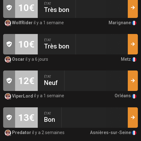
ÉTAT
10€
Très bon
Marignane
WolfRider
il y a 1 semaine
ÉTAT
10€
Très bon
Metz
Oscar
il y a 6 jours
ÉTAT
12€
Neuf
Orléans
ViperLord
il y a 1 semaine
ÉTAT
13€
Bon
Asnières-sur-Seine
Predator
il y a 2 semaines