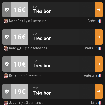
ÉTAT
16€
Très bon
Créteil
NoobRex
il y a 1 semaine
ÉTAT
16€
Très bon
Paris 15
Kenny_G
il y a 2 semaines
ÉTAT
18€
Très bon
Aubagne
Kylian
il y a 1 semaine
ÉTAT
19€
Très bon
Lille
Jason
il y a 3 semaines