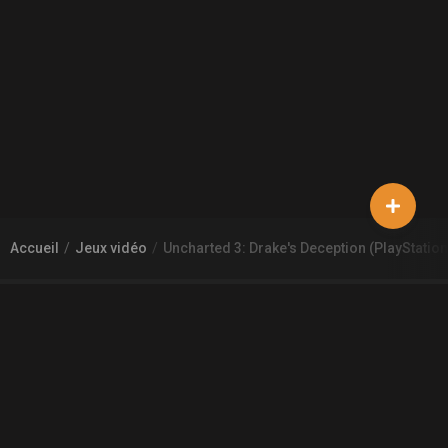
Accueil
Jeux vidéo
Uncharted 3: Drake's Deception (PlayStation
À PROPOS DE GAMECHEAP
Qui sommes nous?
Aide
Contact
INFORMATIONS LÉGALES