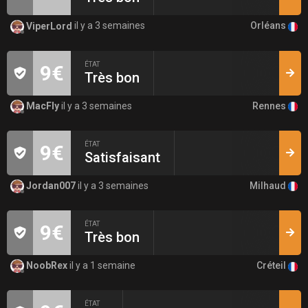
Orléans
ViperLord
il y a 3 semaines
ÉTAT
9€
Très bon
Rennes
MacFly
il y a 3 semaines
ÉTAT
9€
Satisfaisant
Milhaud
Jordan007
il y a 3 semaines
ÉTAT
9€
Très bon
Créteil
NoobRex
il y a 1 semaine
ÉTAT