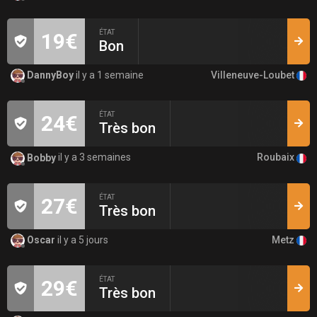
ÉTAT
19€
Bon
Villeneuve-Loubet
DannyBoy
il y a 1 semaine
ÉTAT
24€
Très bon
Roubaix
Bobby
il y a 3 semaines
ÉTAT
27€
Très bon
Metz
Oscar
il y a 5 jours
ÉTAT
29€
Très bon