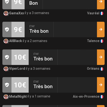
9€
Bon
Vauréal
GamaXxx
il y a 3 semaines
ÉTAT
9€
Très bon
Talence
AllBlack
il y a 2 semaines
ÉTAT
10€
Très bon
Orléans
ViperLord
il y a 3 semaines
ÉTAT
10€
Très bon
Aix-en-Provence
MetalNight
il y a 1 semaine