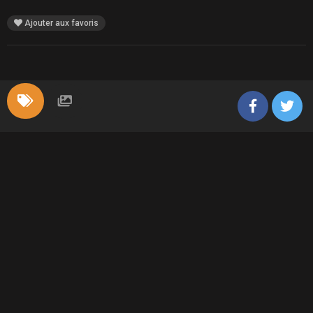
Ajouter aux favoris