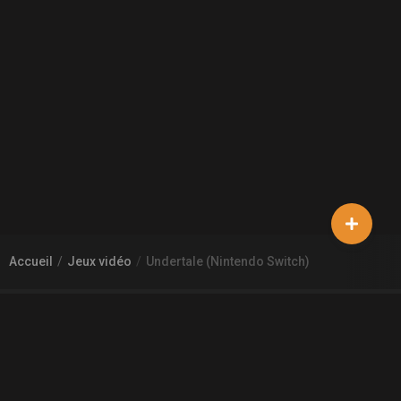
Accueil
Jeux vidéo
Undertale (Nintendo Switch)
À PROPOS DE GAMECHEAP
Qui sommes nous?
Aide
Contact