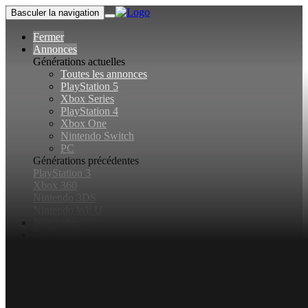
Basculer la navigation
Fermer
Annonces
Générations actuelles
Toutes les annonces
PlayStation 5
Xbox Series
PlayStation 4
Xbox One
Nintendo Switch
PC
Générations précédentes
PlayStation 3
Xbox 360
Nintendo 3DS
Nintendo Wii U
Jeux vidéo
Rechercher...
Basculer la recherche
Connexion