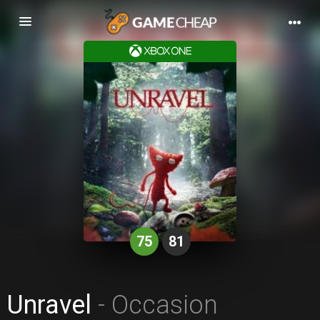
Basculer
la
navigation
75
81
Unravel
- Occasion