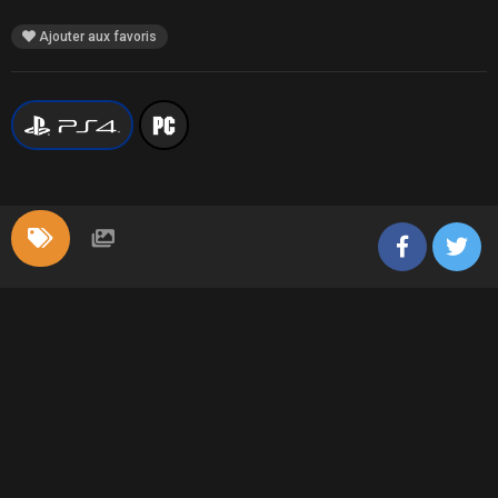
Ajouter aux favoris