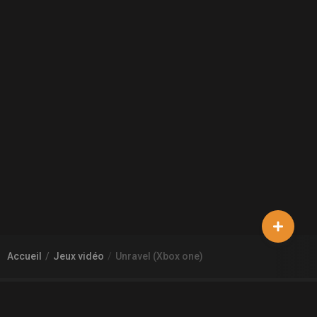
Accueil
Jeux vidéo
Unravel (Xbox one)
À PROPOS DE GAMECHEAP