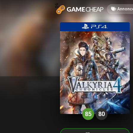
Annonc
85
80