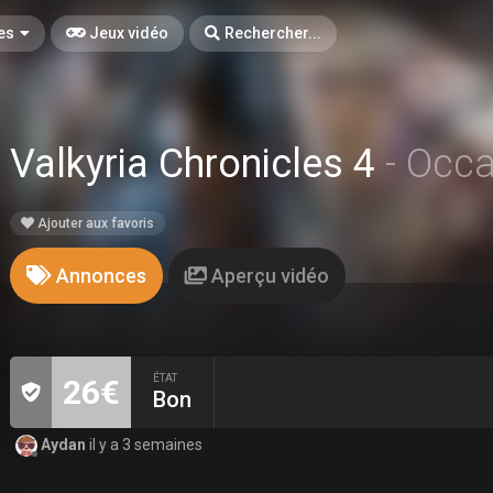
es
Jeux vidéo
Rechercher...
Valkyria Chronicles 4
- Occ
Ajouter aux favoris
Annonces
Aperçu vidéo
ÉTAT
26€
Bon
Aydan
il y a 3 semaines