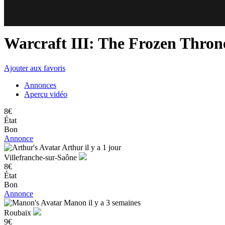
88
92
Warcraft III: The Frozen Thro
Ajouter aux favoris
Annonces
Aperçu vidéo
8€
État
Bon
Annonce
Arthur
il y a 1 jour
Villefranche-sur-Saône
8€
État
Bon
Annonce
Manon
il y a 3 semaines
Roubaix
9€