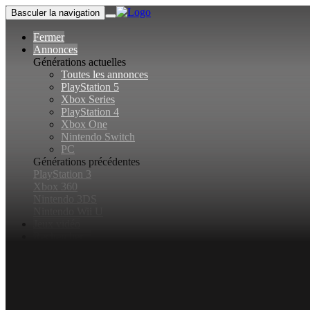
Basculer la navigation
Fermer
Annonces
Générations actuelles
Toutes les annonces
PlayStation 5
Xbox Series
PlayStation 4
Xbox One
Nintendo Switch
PC
Générations précédentes
PlayStation 3
Xbox 360
Nintendo 3DS
Nintendo Wii U
Jeux vidéo
Rechercher...
Basculer la recherche
Connexion