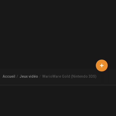
Accueil
Jeux vidéo
WarioWare Gold (Nintendo 3DS)
À PROPOS DE GAMECHEAP
Qui sommes nous?
Aide
Contact