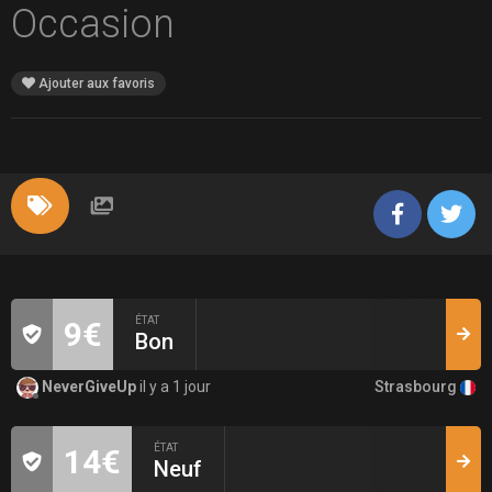
Occasion
Ajouter aux favoris
ÉTAT
9€
Bon
Strasbourg
NeverGiveUp
il y a 1 jour
ÉTAT
14€
Neuf