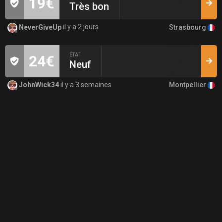
19€
Très bon
Strasbourg
NeverGiveUp
il y a 2 jours
ÉTAT
24€
Neuf
Montpellier
JohnWick34
il y a 3 semaines