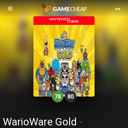
Basculer
la
navigation
78
80
WarioWare Gold
-