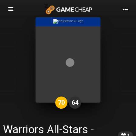
Basculer
la
navigation
70
64
Warriors All-Stars
-
1