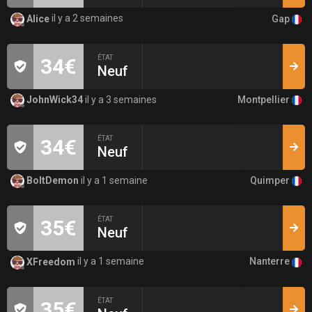
Gap
Alice
il y a 2 semaines
ÉTAT
34€
Neuf
Montpellier
JohnWick34
il y a 3 semaines
ÉTAT
34€
Neuf
Quimper
BoltDemon
il y a 1 semaine
ÉTAT
35€
Neuf
Nanterre
XFreedom
il y a 1 semaine
ÉTAT
35€