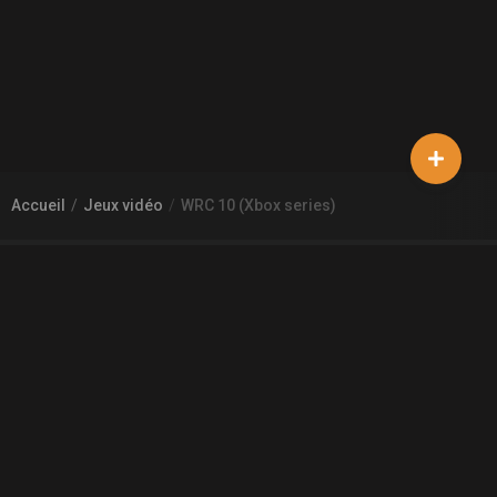
Accueil
Jeux vidéo
WRC 10 (Xbox series)
À PROPOS DE GAMECHEAP
Qui sommes nous?
Aide
Contact
INFORMATIONS LÉGALES
Mentions légales et CGU
CGV