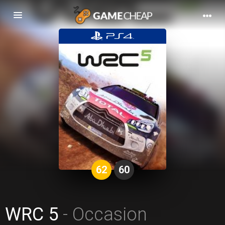
Basculer
la
navigation
62
60
WRC 5
- Occasion