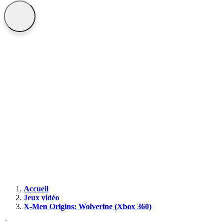
×
Fermer
Ajouter aux favoris
X-Men Origins: Wolverine
2009
Xbox 360
Créer une alerte
Prix maximum souhaité
€
Laissez vide pour recevoir une notification pour chaq
Fermer
Ajouter aux favoris
Accueil
Jeux vidéo
X-Men Origins: Wolverine (Xbox 360)