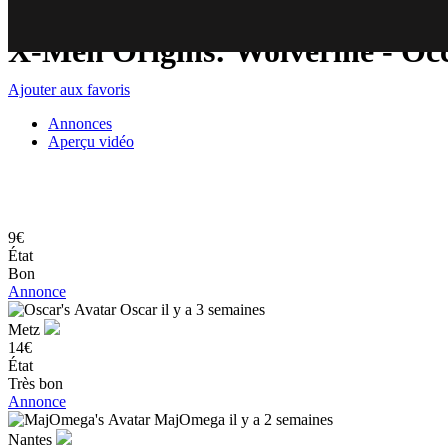
75
83
X-Men Origins: Wolverine
- Oc
Ajouter aux favoris
Annonces
Aperçu vidéo
9€
État
Bon
Annonce
Oscar
il y a 3 semaines
Metz
14€
État
Très bon
Annonce
MajOmega
il y a 2 semaines
Nantes