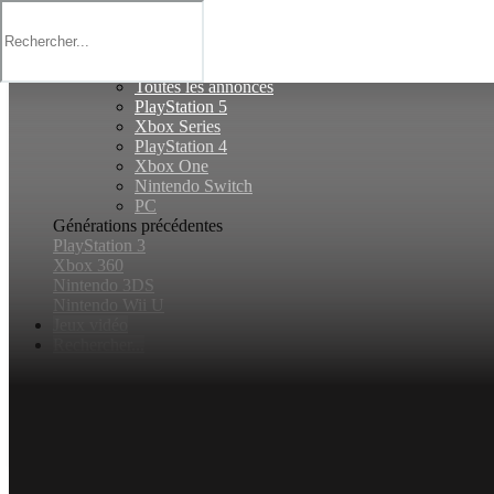
Fermer
Annonces
Générations actuelles
Toutes les annonces
PlayStation 5
Xbox Series
PlayStation 4
Xbox One
Nintendo Switch
PC
Générations précédentes
PlayStation 3
Xbox 360
Nintendo 3DS
Nintendo Wii U
Jeux vidéo
Rechercher...