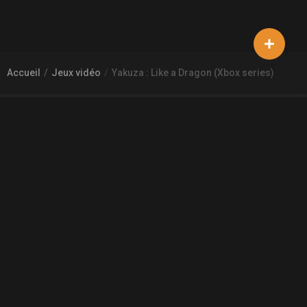
Accueil
Jeux vidéo
Yakuza : Like a Dragon (Xbox series)
À PROPOS DE GAMECHEAP
Qui sommes nous?
Aide
Contact
INFORMATIONS LÉGALES
Mentions légales et CGU
CGV
Règles de diffusion
Confidentialité