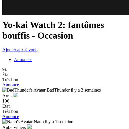
70
77
Yo-kai Watch 2: fantômes
bouffis
- Occasion
Ajouter aux favoris
Annonces
9€
État
Très bon
Annonce
BadThunder
il y a 3 semaines
Arras
10€
État
Très bon
Annonce
Nano
il y a 1 semaine
Aubervilliers