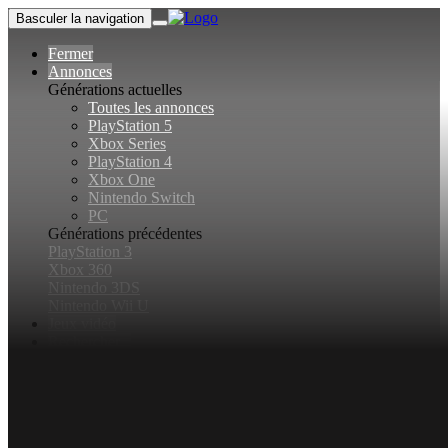
Basculer la navigation
Fermer
Annonces
Générations actuelles
Toutes les annonces
PlayStation 5
Xbox Series
PlayStation 4
Xbox One
Nintendo Switch
PC
Générations précédentes
PlayStation 3
Xbox 360
Nintendo 3DS
Nintendo Wii U
Jeux vidéo
Rechercher...
Basculer la recherche
Connexion