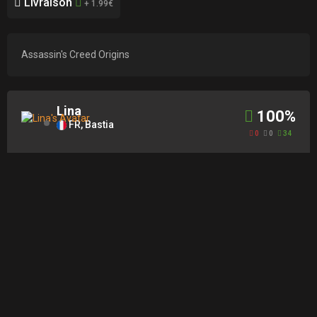
Livraison
+ 1.99€
Assassin's Creed Origins
Lina
100%
FR, Bastia
0
0
34