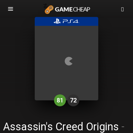
Basculer
la
navigation
81
72
Assassin's Creed Origins
-