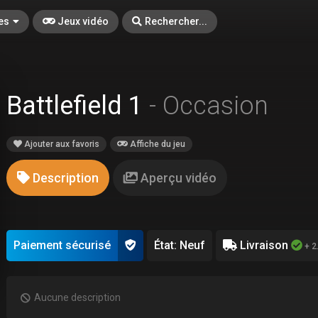
es
Jeux vidéo
Rechercher...
Battlefield 1
- Occasion
Ajouter aux favoris
Affiche du jeu
Description
Aperçu vidéo
Paiement sécurisé
État: Neuf
Livraison
+ 2
Aucune description