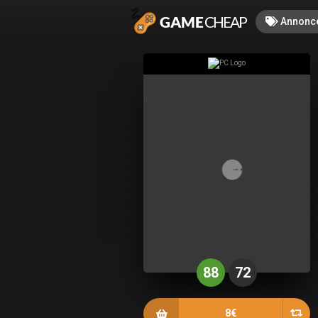
Annonc
88
72
8€