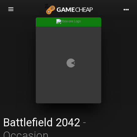
Basculer
la
navigation
Battlefield 2042
-
Occasion