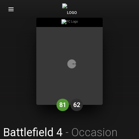
Basculer
la
navigation
81
62
Battlefield 4
- Occasion