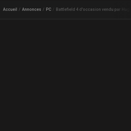
Accueil
Annonces
PC
Battlefield 4 d'occasion vendu par Hug
À PROPOS DE GAMECHEAP
Qui sommes nous?
Aide
Contact
INFORMATIONS LÉGALES
Mentions légales et CGU
CGV
Règles de diffusion
Confidentialité
COMMUNAUTÉ
L'actualité des jeux vidéo