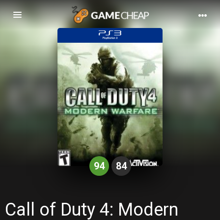
Basculer
la
navigation
94
84
Call of Duty 4: Modern