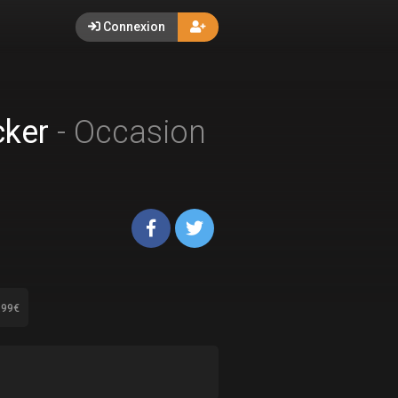
Connexion
cker
- Occasion
.99€