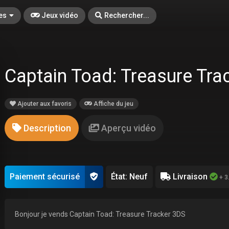
es
Jeux vidéo
Rechercher...
Captain Toad: Treasure Tra
Ajouter aux favoris
Affiche du jeu
Description
Aperçu vidéo
Paiement sécurisé
État: Neuf
Livraison
+ 3
Bonjour je vends Captain Toad: Treasure Tracker 3DS