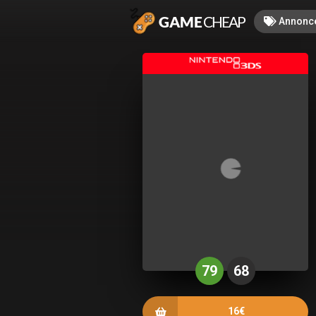
Annonc
79
68
16€