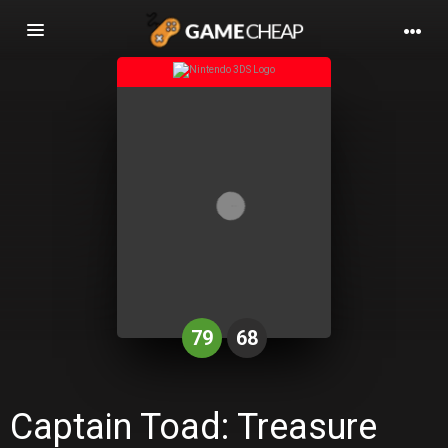
Basculer
la
navigation
79
68
Captain Toad: Treasure