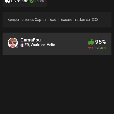
Livraison
+ 3.99€
Bonjour je vends Captain Toad: Treasure Tracker sur 3DS
GamaFou
95%
FR, Vaulx-en-Velin
0
3
28