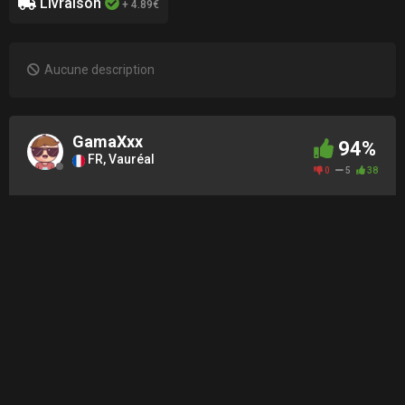
Livraison
+ 4.89€
Aucune description
GamaXxx
94%
FR, Vauréal
0
5
38