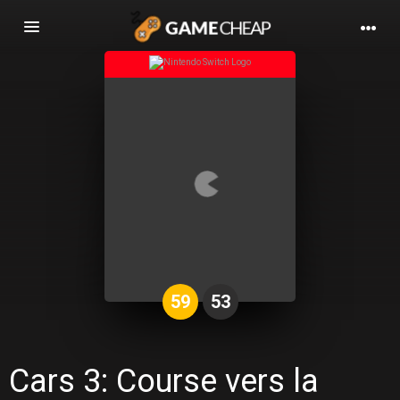
Basculer
la
navigation
59
53
Cars 3: Course vers la