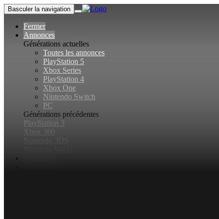
Basculer la navigation
Fermer
Annonces
Générations actuelles
Toutes les annonces
PlayStation 5
Xbox Series
PlayStation 4
Xbox One
Nintendo Switch
PC
Générations précédentes
PlayStation 3
Xbox 360
Nintendo 3DS
Nintendo Wii U
Jeux vidéo
Rechercher...
Basculer la recherche
Connexion