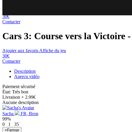
59
53
30€
Contacter
Cars 3: Course vers la Victoire
-
Ajouter aux favoris
Affiche du jeu
30€
Contacter
Description
Aperçu vidéo
Paiement sécurisé
État: Très bon
Livraison
+ 2.99€
Aucune description
Sacha
FR, Bron
99%
0
1
35
×
Fermer