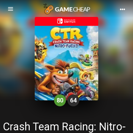
Basculer
la
navigation
80
64
Crash Team Racing: Nitro-