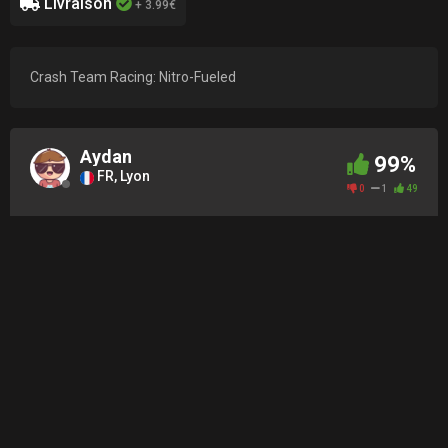
Livraison
+ 3.99€
Crash Team Racing: Nitro-Fueled
Aydan
99%
FR, Lyon
0
1
49