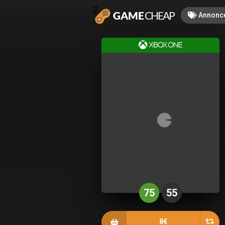
Annonc
75
55
8€