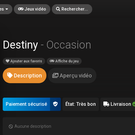
es
Jeux vidéo
Rechercher...
Destiny
- Occasion
Ajouter aux favoris
Affiche du jeu
Description
Aperçu vidéo
Paiement sécurisé
État: Très bon
Livraison
Aucune description