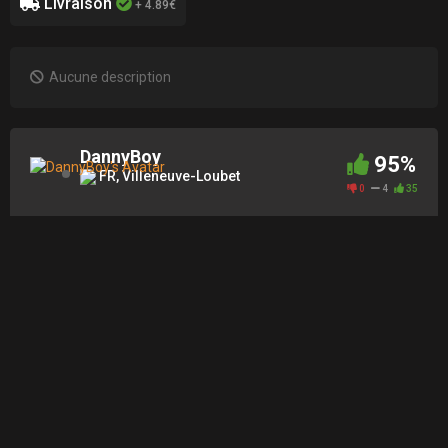
Livraison
+ 4.89€
Aucune description
DannyBoy
95%
FR, Villeneuve-Loubet
0
4
35