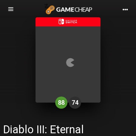
Basculer
la
navigation
88
74
Diablo III: Eternal