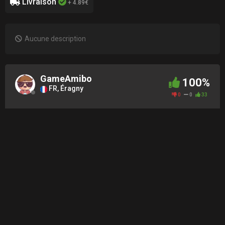
Livraison
+ 4.89€
Aucune description
GameAmibo
100%
FR, Éragny
0
0
33