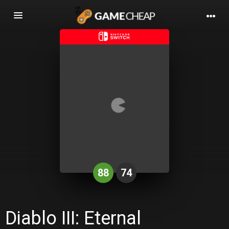
Basculer
la
navigation
88
74
Diablo III: Eternal