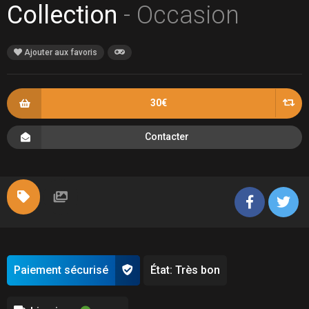
Collection
- Occasion
Ajouter aux favoris
30€
Contacter
Paiement sécurisé
État: Très bon