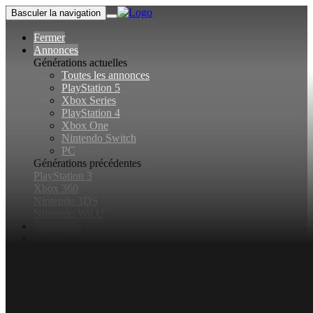
Basculer la navigation
Fermer
Annonces
Générations actuelles
Toutes les annonces
PlayStation 5
Xbox Series
PlayStation 4
Xbox One
Nintendo Switch
PC
Générations précédentes
PlayStation 3
Xbox 360
Nintendo 3DS
Nintendo Wii U
Jeux vidéo
Rechercher...
Basculer la recherche
Connexion