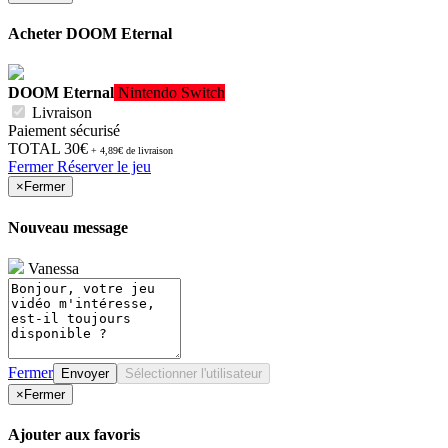
Acheter
DOOM Eternal
DOOM Eternal
Nintendo Switch
Livraison
Paiement sécurisé
TOTAL
30€
+ 4,89€ de livraison
Fermer
Réserver le jeu
×
Fermer
Nouveau message
Vanessa
Fermer
Envoyer
Sélectionner l'utilisateur
×
Fermer
Ajouter aux favoris