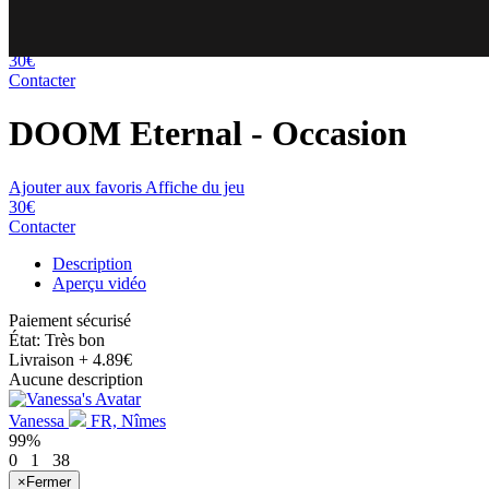
80
87
30€
Contacter
DOOM Eternal
- Occasion
Ajouter aux favoris
Affiche du jeu
30€
Contacter
Description
Aperçu vidéo
Paiement sécurisé
État: Très bon
Livraison
+ 4.89€
Aucune description
Vanessa
FR, Nîmes
99%
0
1
38
×
Fermer