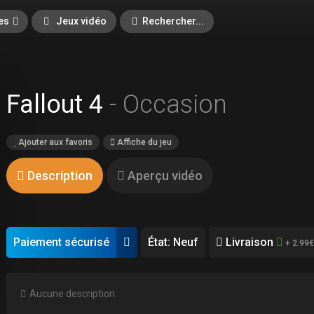
es
Jeux vidéo
Rechercher...
Fallout 4
- Occasion
Ajouter aux favoris
Affiche du jeu
Description
Aperçu vidéo
Paiement sécurisé
État: Neuf
Livraison
+ 2.99€
Aucune description