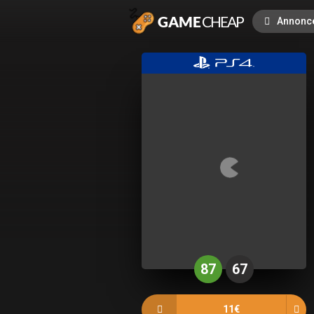
Annonc
87
67
11€