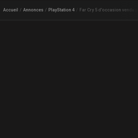
Accueil
Annonces
PlayStation 4
Far Cry 5 d'occasion vendu p
À PROPOS DE GAMECHEAP
Qui sommes nous?
Aide
Contact
INFORMATIONS LÉGALES
Mentions légales et CGU
CGV
Règles de diffusion
Confidentialité
COMMUNAUTÉ
L'actualité des jeux vidéo