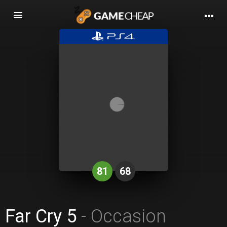
Basculer
la
navigation
81
68
Far Cry 5
- Occasion