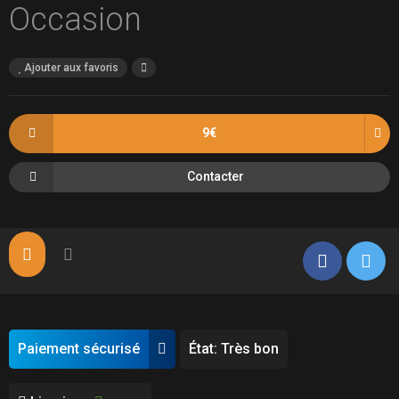
Occasion
Ajouter aux favoris
9€
Contacter
Paiement sécurisé
État: Très bon