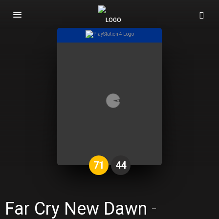
Basculer
la
navigation
71
44
Far Cry New Dawn
-