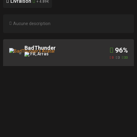
Livraison
+ 4.89€
Aucune description
BadThunder
96%
FR, Arras
0
3
33