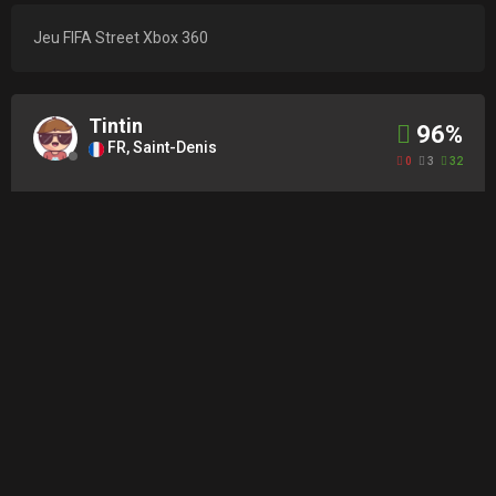
Jeu FIFA Street Xbox 360
Tintin
96%
FR, Saint-Denis
0
3
32