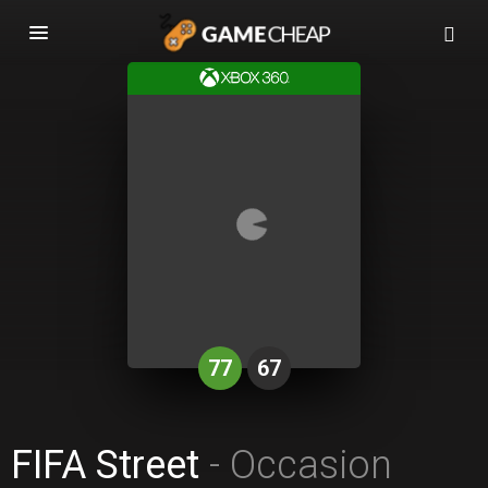
Basculer
la
navigation
77
67
FIFA Street
- Occasion