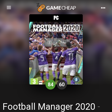
Basculer
la
navigation
84
60
Football Manager 2020
-