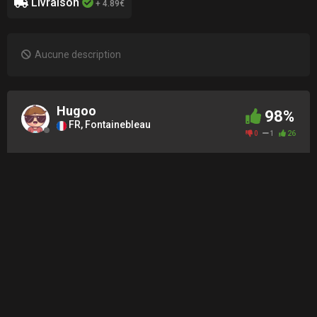
Livraison
+ 4.89€
Aucune description
Hugoo
98%
FR, Fontainebleau
0
1
26