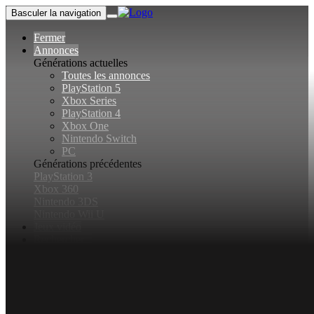
Basculer la navigation
Fermer
Annonces
Générations actuelles
Toutes les annonces
PlayStation 5
Xbox Series
PlayStation 4
Xbox One
Nintendo Switch
PC
Générations précédentes
PlayStation 3
Xbox 360
Nintendo 3DS
Nintendo Wii U
Jeux vidéo
Rechercher...
Basculer la recherche
Connexion