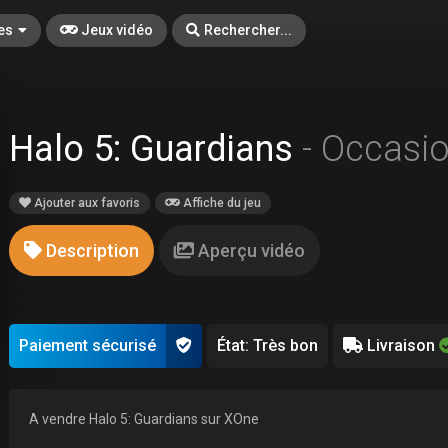
es
Jeux vidéo
Rechercher...
Halo 5: Guardians
- Occasi
Ajouter aux favoris
Affiche du jeu
Description
Aperçu vidéo
Paiement sécurisé
État: Très bon
Livraison
A vendre Halo 5: Guardians sur XOne