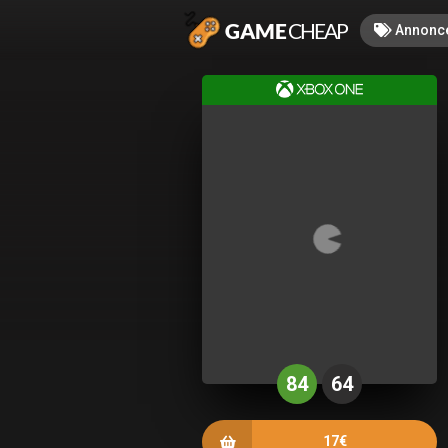
Annonc
84
64
17€