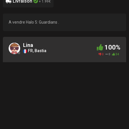
Livraison
+ 1.99€
A vendre Halo 5: Guardians .
Lina
100%
FR, Bastia
0
0
34