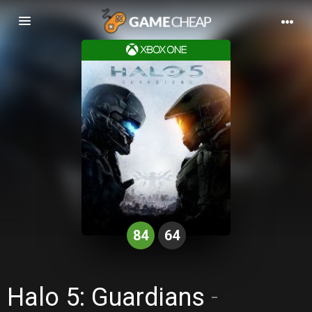
Basculer
la
navigation
84
64
Halo 5: Guardians
-