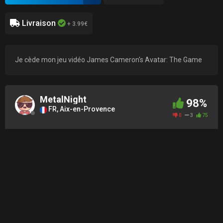
Livraison
+ 3.99€
Je cède mon jeu vidéo James Cameron's Avatar: The Game
MetalNight
98%
FR, Aix-en-Provence
0
3
75