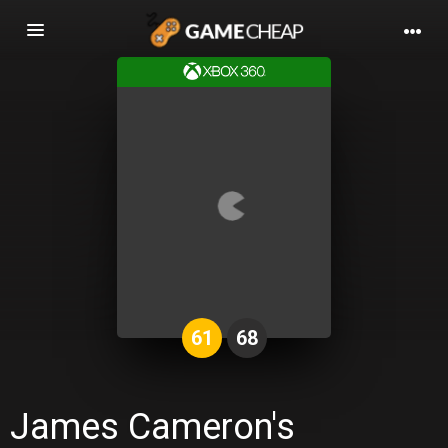
Basculer
la
navigation
61
68
James Cameron's