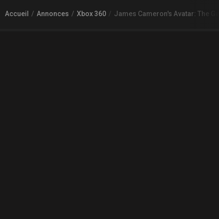
Accueil
Annonces
Xbox 360
James Cameron's Avatar: The Ga
À PROPOS DE GAMECHEAP
Qui sommes nous?
Aide
Contact
INFORMATIONS LÉGALES
Mentions légales et CGU
CGV
Règles de diffusion
Confidentialité
COMMUNAUTÉ
L'actualité des jeux vidéo