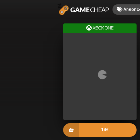
Annonc
14€