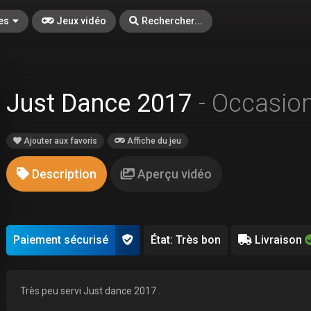
es
Jeux vidéo
Rechercher...
Just Dance 2017
- Occasio
Ajouter aux favoris
Affiche du jeu
Description
Aperçu vidéo
Paiement sécurisé
État: Très bon
Livraison
Très peu servi Just dance 2017 .