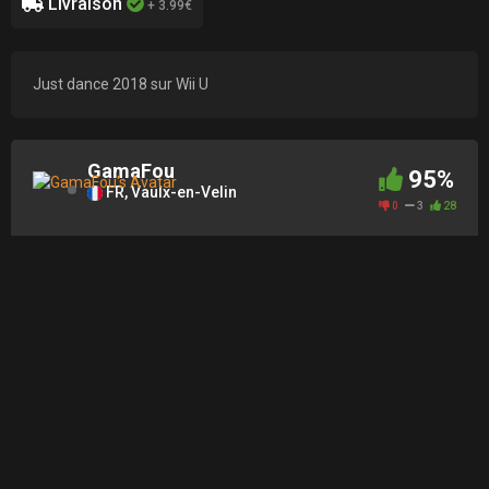
Livraison
+ 3.99€
Just dance 2018 sur Wii U
GamaFou
95%
FR, Vaulx-en-Velin
0
3
28