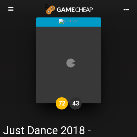
Basculer
la
navigation
72
43
Just Dance 2018
-