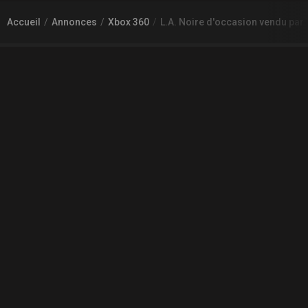
Accueil
Annonces
Xbox 360
L.A. Noire d'occasion vendu par
À PROPOS DE GAMECHEAP
Qui sommes nous?
Aide
Contact
INFORMATIONS LÉGALES
Mentions légales et CGU
CGV
Règles de diffusion
Confidentialité
COMMUNAUTÉ
L'actualité des jeux vidéo