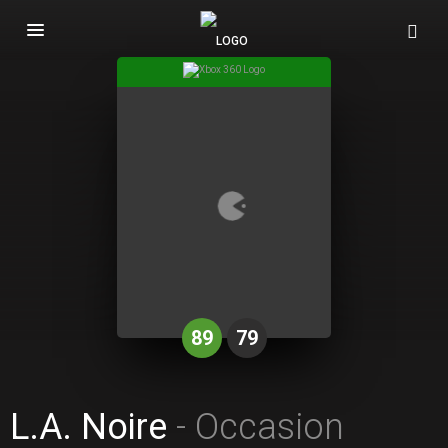
Basculer
la
navigation
89
79
L.A. Noire
- Occasion