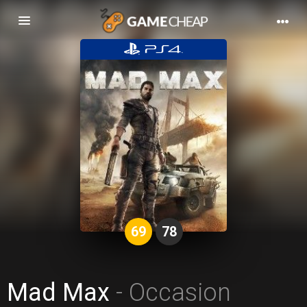
Basculer
la
navigation
69
78
Mad Max
- Occasion