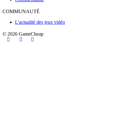
COMMUNAUTÉ
L'actualité des jeux vidéo
© 2026
GameCheap
Connexion
Créer un compte
Ces informations d'identification sont erronées.
Se rappeler de moi
Connexion
Mot de passe oublié?