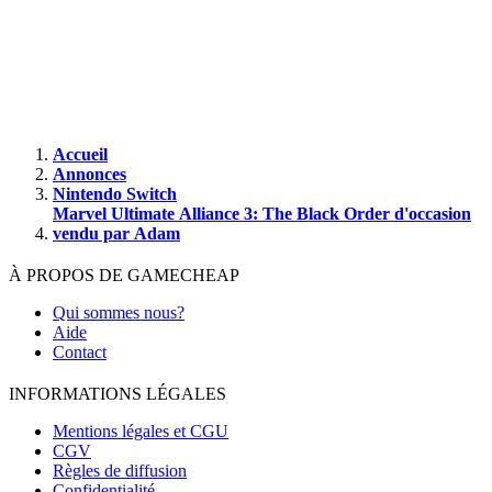
Laissez vide pour recevoir une notification pour chaque nouvelle
annonce.
Fermer
Ajouter aux favoris
Accueil
Annonces
Nintendo Switch
Marvel Ultimate Alliance 3: The Black Order d'occasion
vendu par Adam
À PROPOS DE GAMECHEAP
Qui sommes nous?
Aide
Contact
INFORMATIONS LÉGALES
Mentions légales et CGU
CGV
Règles de diffusion
Confidentialité