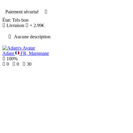
Paiement sécurisé
État: Très bon
Livraison
+ 2.99€
Aucune description
Adam
FR, Marignane
100%
0
0
30
Fermer
×
Acheter
Marvel Ultimate Alliance 3: The Black Order
Marvel Ultimate Alliance 3: The Black Order
Nintendo Switch
Livraison
Paiement sécurisé
TOTAL
24€
+ 2,99€ de livraison
Fermer
Réserver le jeu