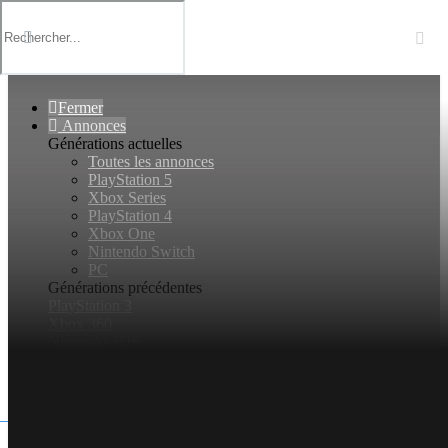
Basculer
la
navigation
Fermer
Annonces
Générations actuelles
Toutes les annonces
PlayStation 5
Xbox Series
PlayStation 4
Xbox One
Nintendo Switch
PC
Générations précédentes
PlayStation 3
Xbox 360
Nintendo 3DS
Nintendo Wii U
Jeux vidéo
Rechercher...
Connexion