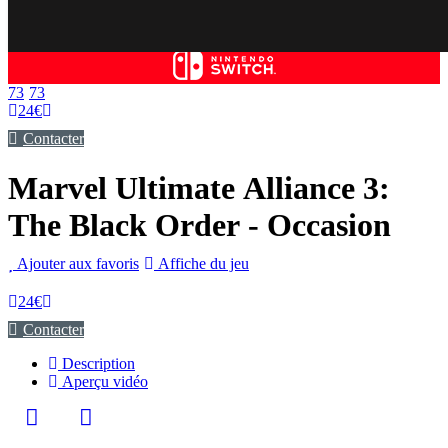
Bascule
la
recherc
73
73
24€
Contacter
Marvel Ultimate Alliance 3:
The Black Order
- Occasion
Ajouter aux favoris
Affiche du jeu
24€
Contacter
Description
Aperçu vidéo