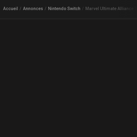
Accueil
Annonces
Nintendo Switch
Marvel Ultimate Alliance 
À PROPOS DE GAMECHEAP
Qui sommes nous?
Aide
Contact
INFORMATIONS LÉGALES
Mentions légales et CGU
CGV
Règles de diffusion
Confidentialité
COMMUNAUTÉ
L'actualité des jeux vidéo