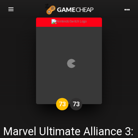
Basculer
la
navigation
73
73
Marvel Ultimate Alliance 3: