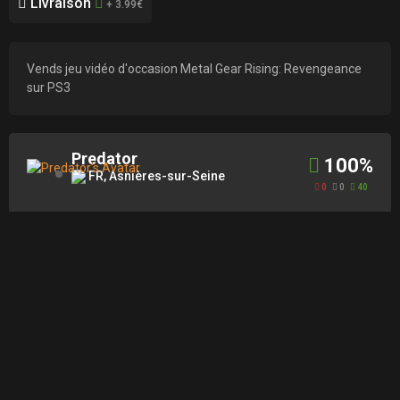
Livraison
+ 3.99€
Vends jeu vidéo d'occasion Metal Gear Rising: Revengeance
sur PS3
Predator
100%
FR, Asnières-sur-Seine
0
0
40