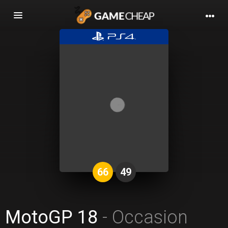
Basculer
la
navigation
66
49
MotoGP 18
- Occasion