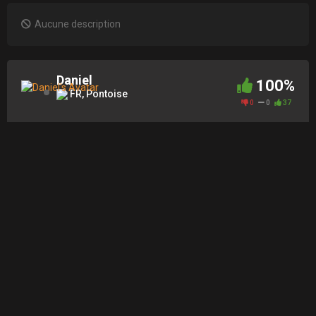
Aucune description
Daniel
100%
FR, Pontoise
0
0
37