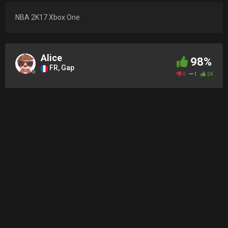
NBA 2K17 Xbox One
Alice
98%
FR, Gap
0
1
24