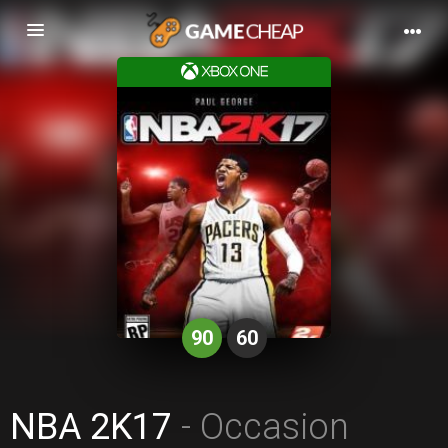
Basculer
la
navigation
90
60
NBA 2K17
- Occasion